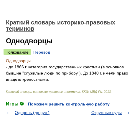
Краткий словарь историко-правовых
терминов
Однодворцы
Толкование
Перевод
Однодворцы
- до 1866 г. категория государственных крестьян (в основном
бывшие "служилые люди по прибору"). До 1840 г. имели право
владеть крепостными.
Краткий словарь историко-правовых терминов
.
КЮИ МВД РК
.
2013
.
Игры ⚽
Поможем решить контрольную работу
Одерень (др.рус.)
Окружные суды