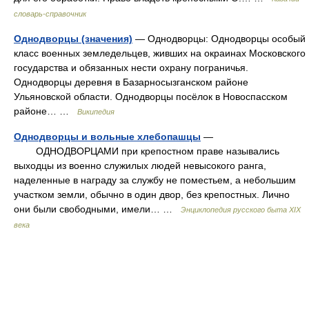
словарь-справочник
Однодворцы (значения)
— Однодворцы: Однодворцы особый
класс военных земледельцев, живших на окраинах Московского
государства и обязанных нести охрану пограничья.
Однодворцы деревня в Базарносызганском районе
Ульяновской области. Однодворцы посёлок в Новоспасском
районе… …
Википедия
Однодворцы и вольные хлебопашцы
—
ОДНОДВОРЦАМИ при крепостном праве назывались
выходцы из военно служилых людей невысокого ранга,
наделенные в награду за службу не поместьем, а небольшим
участком земли, обычно в один двор, без крепостных. Лично
они были свободными, имели… …
Энциклопедия русского быта XIX
века