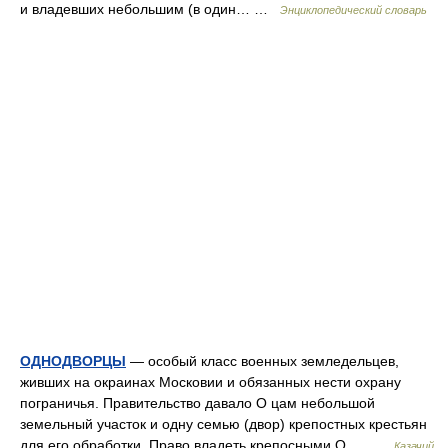
и владевших небольшим (в один… …
Энциклопедический словарь
ОДНОДВОРЦЫ
— особый класс военных земледельцев,
живших на окраинах Московии и обязанных нести охрану
пограничья. Правительство давало О цам небольшой
земельный участок и одну семью (двор) крепостных крестьян
для его обработки. Право владеть крепосными О.… …
Казачий